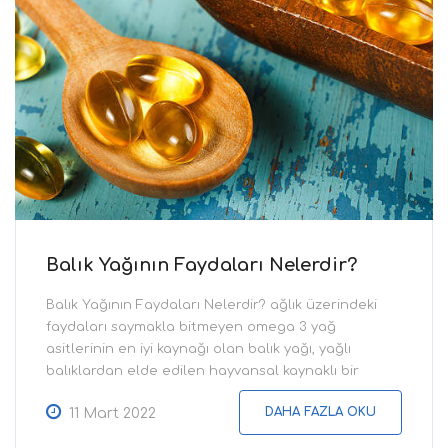
Balık Yağının Faydaları Nelerdir?
Balık Yağının Faydaları Nelerdir? ağlık üzerindeki
faydaları saymakla bitmeyen omega 3 yağ
asitlerinin en iyi kaynağı olan balık yağı, yağlı
balıklardan elde edilen hayvansal kaynaklı bir
yağdır. Omega 3 yağ asitleri ve ayrıca D vitamini de
DAHA FAZLA OKU
11 Mart 2022
içeren balık yağı takviyeleri hem çocuklar hem de
yetişkinler tarafından kullanılmaktadır. Normal