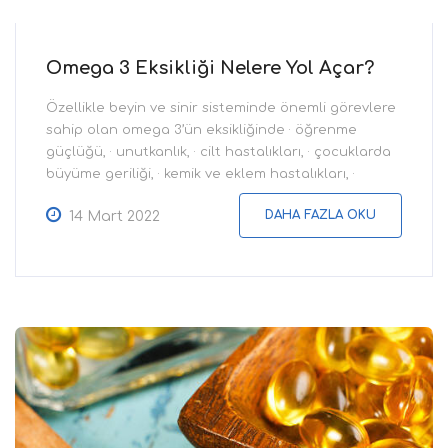
Omega 3 Eksikliği Nelere Yol Açar?
Özellikle beyin ve sinir sisteminde önemli görevlere
sahip olan omega 3’ün eksikliğinde · öğrenme
güçlüğü, · unutkanlık, · cilt hastalıkları, · çocuklarda
büyüme geriliği, · kemik ve eklem hastalıkları, ·
kolesterol, · kanser gibi pek çok sağlık sorununa
DAHA FAZLA OKU
14 Mart 2022
yakalanma olasılığı artar. Bunlardan korunabilmek
adına sağlıklı ve dengeli beslenilerek omega 3 yağ
asitleri vücuda yeteri kadar